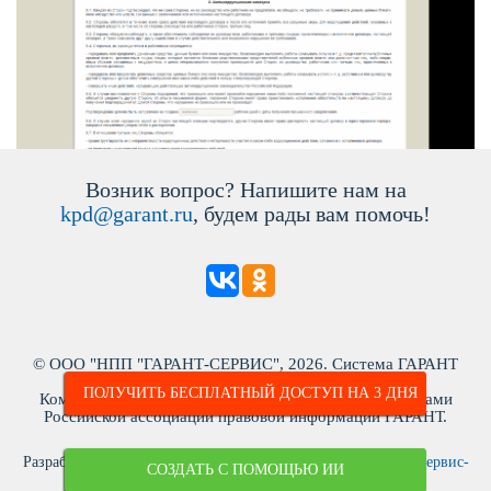
озник вопрос? Напишите нам на
kpd@garant.ru
, будем рады вам помочь!
© ООО "НПП "ГАРАНТ-СЕРВИС", 2026. Система ГАРАНТ
ыпускается с 1990 года. ИНН: 7718013048
ПОЛУЧИТЬ БЕСПЛАТНЫЙ ДОСТУП НА 3 ДНЯ
Компания "Гарант" и ее партнеры являются участниками
Российской ассоциации правовой информации ГАРАНТ.
Разработчик ЭПС Система ГАРАНТ – ООО «НПП «
Гарант-Сервис-
СОЗДАТЬ С ПОМОЩЬЮ ИИ
Университет
»