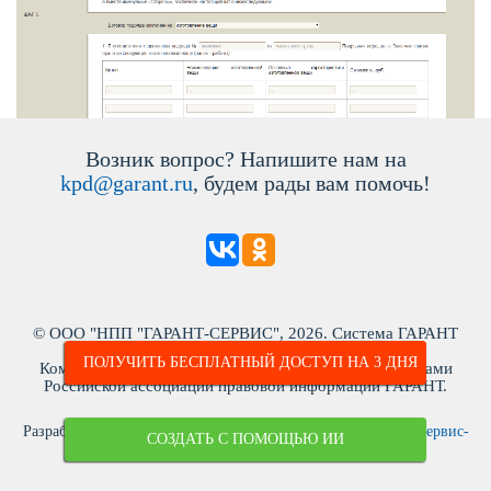
озник вопрос? Напишите нам на
kpd@garant.ru
, будем рады вам помочь!
© ООО "НПП "ГАРАНТ-СЕРВИС", 2026. Система ГАРАНТ
ыпускается с 1990 года. ИНН: 7718013048
ПОЛУЧИТЬ БЕСПЛАТНЫЙ ДОСТУП НА 3 ДНЯ
Компания "Гарант" и ее партнеры являются участниками
Российской ассоциации правовой информации ГАРАНТ.
Разработчик ЭПС Система ГАРАНТ – ООО «НПП «
Гарант-Сервис-
СОЗДАТЬ С ПОМОЩЬЮ ИИ
Университет
»