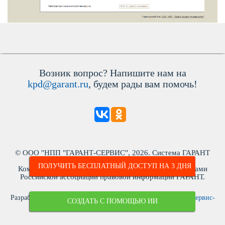
озник вопрос? Напишите нам на
kpd@garant.ru
, будем рады вам помочь!
© ООО "НПП "ГАРАНТ-СЕРВИС", 2026. Система ГАРАНТ
ыпускается с 1990 года. ИНН: 7718013048
ПОЛУЧИТЬ БЕСПЛАТНЫЙ ДОСТУП НА 3 ДНЯ
Компания "Гарант" и ее партнеры являются участниками
Российской ассоциации правовой информации ГАРАНТ.
Разработчик ЭПС Система ГАРАНТ – ООО «НПП «
Гарант-Сервис-
СОЗДАТЬ С ПОМОЩЬЮ ИИ
Университет
»