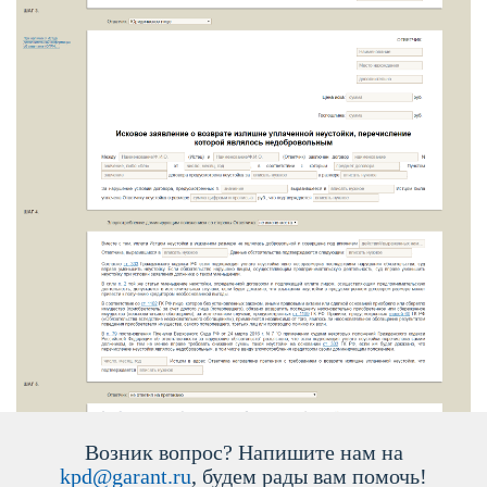
озник вопрос? Напишите нам на
kpd@garant.ru
, будем рады вам помочь!