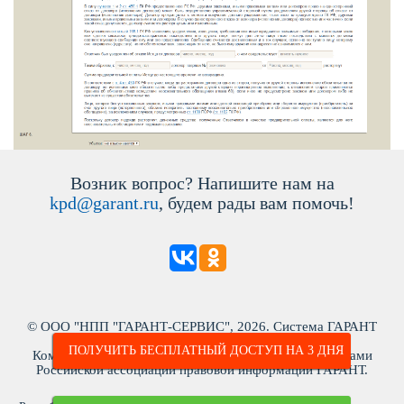
озник вопрос? Напишите нам на
kpd@garant.ru
, будем рады вам помочь!
© ООО "НПП "ГАРАНТ-СЕРВИС", 2026. Система ГАРАНТ
ыпускается с 1990 года. ИНН: 7718013048
ПОЛУЧИТЬ БЕСПЛАТНЫЙ ДОСТУП НА 3 ДНЯ
Компания "Гарант" и ее партнеры являются участниками
Российской ассоциации правовой информации ГАРАНТ.