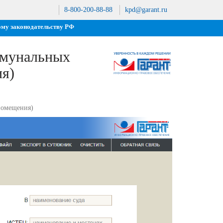
8-800-200-88-88
kpd@garant.ru
ому законодательству РФ
ммунальных
ия)
помещения)