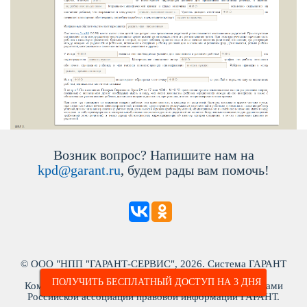
озник вопрос? Напишите нам на
kpd@garant.ru
, будем рады вам помочь!
© ООО "НПП "ГАРАНТ-СЕРВИС", 2026. Система ГАРАНТ
ыпускается с 1990 года. ИНН: 7718013048
ПОЛУЧИТЬ БЕСПЛАТНЫЙ ДОСТУП НА 3 ДНЯ
Компания "Гарант" и ее партнеры являются участниками
Российской ассоциации правовой информации ГАРАНТ.