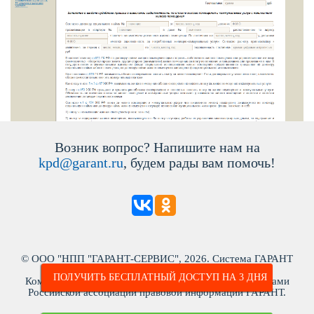
озник вопрос? Напишите нам на
kpd@garant.ru
, будем рады вам помочь!
© ООО "НПП "ГАРАНТ-СЕРВИС", 2026. Система ГАРАНТ
ыпускается с 1990 года. ИНН: 7718013048
ПОЛУЧИТЬ БЕСПЛАТНЫЙ ДОСТУП НА 3 ДНЯ
Компания "Гарант" и ее партнеры являются участниками
Российской ассоциации правовой информации ГАРАНТ.