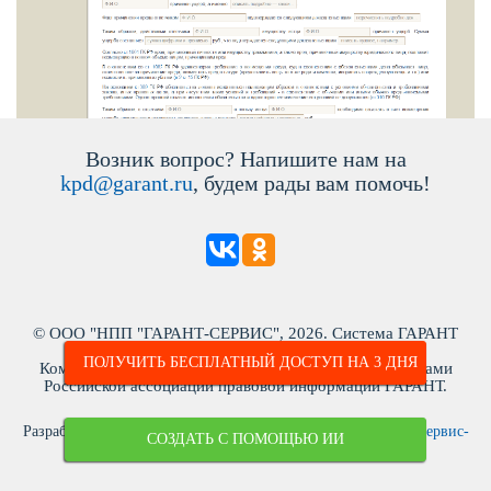
озник вопрос? Напишите нам на
kpd@garant.ru
, будем рады вам помочь!
© ООО "НПП "ГАРАНТ-СЕРВИС", 2026. Система ГАРАНТ
ыпускается с 1990 года. ИНН: 7718013048
ПОЛУЧИТЬ БЕСПЛАТНЫЙ ДОСТУП НА 3 ДНЯ
Компания "Гарант" и ее партнеры являются участниками
Российской ассоциации правовой информации ГАРАНТ.
Разработчик ЭПС Система ГАРАНТ – ООО «НПП «
Гарант-Сервис-
СОЗДАТЬ С ПОМОЩЬЮ ИИ
Университет
»