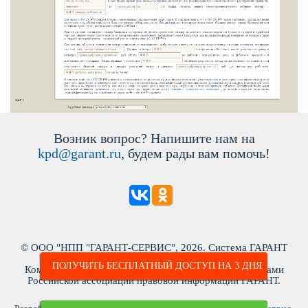
озник вопрос? Напишите нам на
kpd@garant.ru
, будем рады вам помочь!
© ООО "НПП "ГАРАНТ-СЕРВИС", 2026. Система ГАРАНТ
ыпускается с 1990 года. ИНН: 7718013048
ПОЛУЧИТЬ БЕСПЛАТНЫЙ ДОСТУП НА 3 ДНЯ
Компания "Гарант" и ее партнеры являются участниками
Российской ассоциации правовой информации ГАРАНТ.