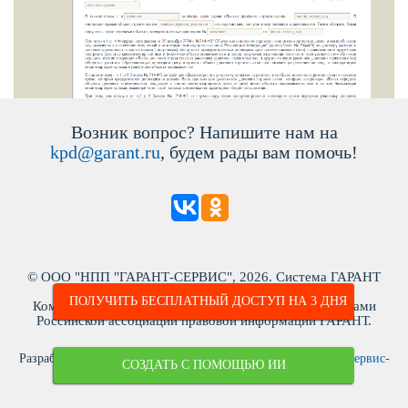
озник вопрос? Напишите нам на
kpd@garant.ru
, будем рады вам помочь!
© ООО "НПП "ГАРАНТ-СЕРВИС", 2026. Система ГАРАНТ
ыпускается с 1990 года. ИНН: 7718013048
ПОЛУЧИТЬ БЕСПЛАТНЫЙ ДОСТУП НА 3 ДНЯ
Компания "Гарант" и ее партнеры являются участниками
Российской ассоциации правовой информации ГАРАНТ.
Разработчик ЭПС Система ГАРАНТ – ООО «НПП «
Гарант-Сервис-
СОЗДАТЬ С ПОМОЩЬЮ ИИ
Университет
»